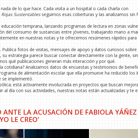
 nada de lo que hace. Cada visita a un hospital o cada charla con
s Rojas Sustentables
seguimos esas coberturas y las analizamos sin fi
la educación temprana, lanzando programas de lectura en zonas vulne
ón del consumo de sustancias entre jóvenes, trabajando mano a m
uentemente en nuestras notas y te ofrecemos resúmenes rápidos para
. Publica fotos de visitas, mensajes de apoyo y datos curiosos sobre 
, su estrategia parece buscar conectar directamente con la gente, si
amos qué publicaciones generan más interacción y por qué.
da cotidiana? Analizamos datos de encuestas y testimonios de benefic
programa de alimentación escolar que ella promueve ha reducido los í
e se implementó.
bólica; está activamente involucrada en proyectos que buscan mejora
ir al día con sus actividades, nuestras notas están actualizadas y te 
 ANTE LA ACUSACIÓN DE FABIOLA YÁÑEZ
YO LE CREO'