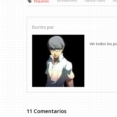
Kirchnerismo
Fabiola Yáñez
Al
Etiquetas:
Escrito por
Luis Machuca Álvarez
Ver todos los p
11 Comentarios