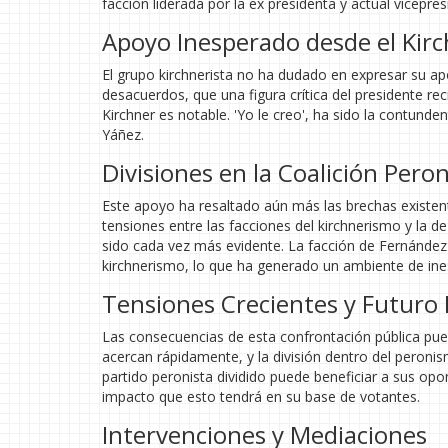
facción liderada por la ex presidenta y actual vicepre
Apoyo Inesperado desde el Kir
El grupo kirchnerista no ha dudado en expresar su a
desacuerdos, que una figura crítica del presidente r
Kirchner es notable. 'Yo le creo', ha sido la contund
Yáñez.
Divisiones en la Coalición Peron
Este apoyo ha resaltado aún más las brechas existent
tensiones entre las facciones del kirchnerismo y la d
sido cada vez más evidente. La facción de Fernández 
kirchnerismo, lo que ha generado un ambiente de inest
Tensiones Crecientes y Futuro P
Las consecuencias de esta confrontación pública pue
acercan rápidamente, y la división dentro del peronis
partido peronista dividido puede beneficiar a sus opo
impacto que esto tendrá en su base de votantes.
Intervenciones y Mediaciones