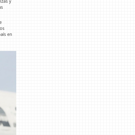
nzas y
us
e
los
país en