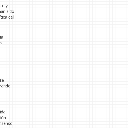
cto y
han sido
tica del
l
ia
ás
 se
erando
lida
ción
onsenso