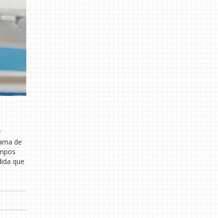
y
lama de
empos
dida que