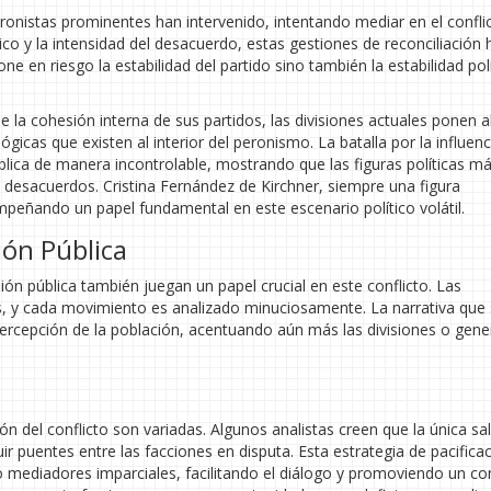
eronistas prominentes han intervenido, intentando mediar en el confli
lico y la intensidad del desacuerdo, estas gestiones de reconciliación 
e en riesgo la estabilidad del partido sino también la estabilidad polí
la cohesión interna de sus partidos, las divisiones actuales ponen a
ógicas que existen al interior del peronismo. La batalla por la influenc
blica de manera incontrolable, mostrando que las figuras políticas m
 desacuerdos. Cristina Fernández de Kirchner, siempre una figura
peñando un papel fundamental en este escenario político volátil.
ión Pública
ón pública también juegan un papel crucial en este conflicto. Las
és, y cada movimiento es analizado minuciosamente. La narrativa que
 percepción de la población, acentuando aún más las divisiones o gen
ión del conflicto son variadas. Algunos analistas creen que la única sa
ir puentes entre las facciones en disputa. Esta estrategia de pacifica
o mediadores imparciales, facilitando el diálogo y promoviendo un c