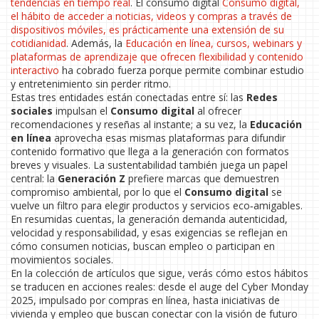
tendencias en tiempo real
. El consumo digital
Consumo digital
,
el hábito de acceder a noticias, videos y compras a través de
dispositivos móviles, es prácticamente una extensión de su
cotidianidad
. Además, la
Educación en línea
,
cursos, webinars y
plataformas de aprendizaje que ofrecen flexibilidad y contenido
interactivo
ha cobrado fuerza porque permite combinar estudio
y entretenimiento sin perder ritmo.
Estas tres entidades están conectadas entre sí: las
Redes
sociales
impulsan el
Consumo digital
al ofrecer
recomendaciones y reseñas al instante; a su vez, la
Educación
en línea
aprovecha esas mismas plataformas para difundir
contenido formativo que llega a la generación con formatos
breves y visuales. La sustentabilidad también juega un papel
central: la
Generación Z
prefiere marcas que demuestren
compromiso ambiental, por lo que el
Consumo digital
se
vuelve un filtro para elegir productos y servicios eco‑amigables.
En resumidas cuentas, la generación demanda autenticidad,
velocidad y responsabilidad, y esas exigencias se reflejan en
cómo consumen noticias, buscan empleo o participan en
movimientos sociales.
En la colección de artículos que sigue, verás cómo estos hábitos
se traducen en acciones reales: desde el auge del Cyber Monday
2025, impulsado por compras en línea, hasta iniciativas de
vivienda y empleo que buscan conectar con la visión de futuro