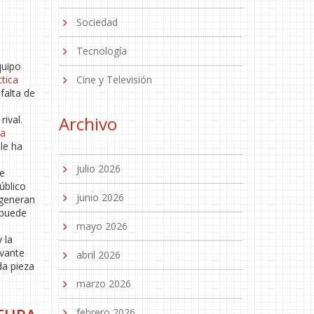
Sociedad
Tecnología
quipo
ctica
Cine y Televisión
falta de
Archivo
rival.
ca
le ha
julio 2026
de
úblico
junio 2026
 generan
 puede
mayo 2026
 la
evante
abril 2026
da pieza
marzo 2026
febrero 2026