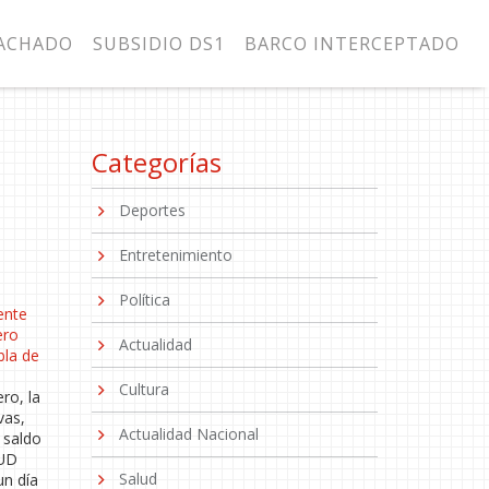
MACHADO
SUBSIDIO DS1
BARCO INTERCEPTADO
Categorías
Deportes
Entretenimiento
Política
ente
ero
Actualidad
bla de
Cultura
ro, la
vas,
Actualidad Nacional
 saldo
 UD
Salud
un día