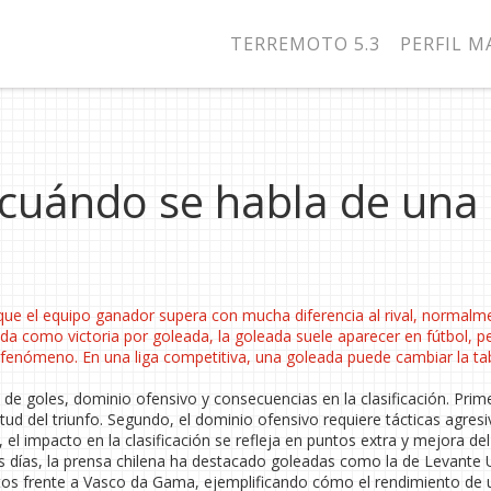
TERREMOTO 5.3
PERFIL 
 cuándo se habla de una
a que el equipo ganador supera con mucha diferencia al rival, normalm
cida como
victoria por goleada
, la
goleada
suele aparecer en
fútbol
, p
e fenómeno. En una
liga
competitiva, una goleada puede cambiar la ta
 de goles, dominio ofensivo y consecuencias en la clasificación. Prime
tud del triunfo. Segundo, el dominio ofensivo requiere tácticas agresi
el impacto en la clasificación se refleja en puntos extra y mejora del
s días, la prensa chilena ha destacado goleadas como la de Levante
ntos frente a Vasco da Gama, ejemplificando cómo el rendimiento de 