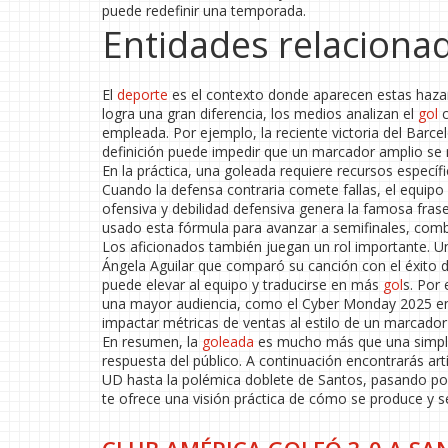
puede redefinir una temporada.
Entidades relaciona
El
deporte
es el contexto donde aparecen estas haza
logra una gran diferencia, los medios analizan el
gol
c
empleada. Por ejemplo, la reciente victoria del Barc
definición puede impedir que un marcador amplio se m
En la práctica, una goleada requiere recursos específi
Cuando la defensa contraria comete fallas, el equipo
ofensiva y debilidad defensiva genera la famosa fras
usado esta fórmula para avanzar a semifinales, comb
Los aficionados también juegan un rol importante. 
Ángela Aguilar que comparó su canción con el éxito d
puede elevar al equipo y traducirse en más
gol
s. Por
una mayor audiencia, como el Cyber Monday 2025 en
impactar métricas de ventas al estilo de un marcador
En resumen, la
goleada
es mucho más que una simple 
respuesta del público. A continuación encontrarás art
UD hasta la polémica doblete de Santos, pasando por
te ofrece una visión práctica de cómo se produce y s