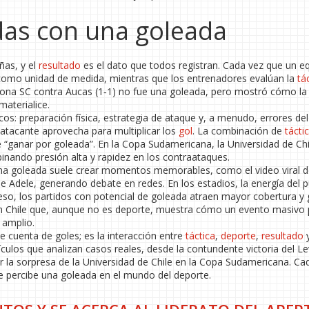
das con una goleada
ñas, y el
resultado
es el dato que todos registran. Cada vez que un e
omo unidad de medida, mientras que los entrenadores evalúan la
tá
elona SC contra Aucas (1‑1) no fue una goleada, pero mostró cómo la 
aterialice.
cos: preparación física, estrategia de ataque y, a menudo, errores del 
 atacante aprovecha para multiplicar los
gol
. La combinación de
tácti
e “ganar por goleada”. En la Copa Sudamericana, la Universidad de Chi
inando presión alta y rapidez en los contraataques.
Una goleada suele crear momentos memorables, como el video viral 
e Adele, generando debate en redes. En los estadios, la energía del p
 eso, los partidos con potencial de goleada atraen mayor cobertura y
 Chile que, aunque no es deporte, muestra cómo un evento masivo
 amplio.
cuenta de goles; es la interacción entre
táctica
,
deporte
,
resultado
y
ículos que analizan casos reales, desde la contundente victoria del L
 la sorpresa de la Universidad de Chile en la Copa Sudamericana. Ca
e percibe una goleada en el mundo del deporte.