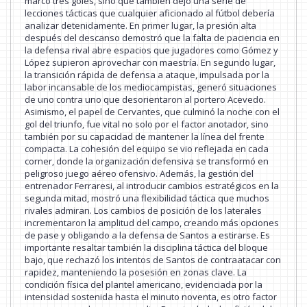
marcó tres goles, sino que también dejó una serie de
lecciones tácticas que cualquier aficionado al fútbol debería
analizar detenidamente. En primer lugar, la presión alta
después del descanso demostró que la falta de paciencia en
la defensa rival abre espacios que jugadores como Gómez y
López supieron aprovechar con maestría. En segundo lugar,
la transición rápida de defensa a ataque, impulsada por la
labor incansable de los mediocampistas, generó situaciones
de uno contra uno que desorientaron al portero Acevedo.
Asimismo, el papel de Cervantes, que culminó la noche con el
gol del triunfo, fue vital no solo por el factor anotador, sino
también por su capacidad de mantener la línea del frente
compacta. La cohesión del equipo se vio reflejada en cada
corner, donde la organización defensiva se transformó en
peligroso juego aéreo ofensivo. Además, la gestión del
entrenador Ferraresi, al introducir cambios estratégicos en la
segunda mitad, mostró una flexibilidad táctica que muchos
rivales admiran. Los cambios de posición de los laterales
incrementaron la amplitud del campo, creando más opciones
de pase y obligando a la defensa de Santos a estirarse. Es
importante resaltar también la disciplina táctica del bloque
bajo, que rechazó los intentos de Santos de contraatacar con
rapidez, manteniendo la posesión en zonas clave. La
condición física del plantel americano, evidenciada por la
intensidad sostenida hasta el minuto noventa, es otro factor