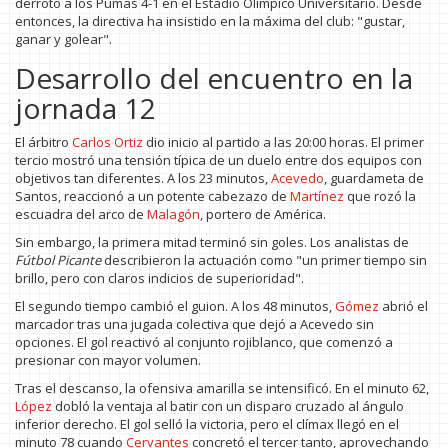
derrotó a los Pumas 4-1 en el Estadio Olímpico Universitario. Desde
entonces, la directiva ha insistido en la máxima del club: "gustar,
ganar y golear".
Desarrollo del encuentro en la
jornada 12
El árbitro
Carlos Ortiz
dio inicio al partido a las 20:00 horas. El primer
tercio mostró una tensión típica de un duelo entre dos equipos con
objetivos tan diferentes. A los 23 minutos,
Acevedo
, guardameta de
Santos, reaccionó a un potente cabezazo de
Martínez
que rozó la
escuadra del arco de
Malagón
, portero de América.
Sin embargo, la primera mitad terminó sin goles. Los analistas de
Fútbol Picante
describieron la actuación como "un primer tiempo sin
brillo, pero con claros indicios de superioridad".
El segundo tiempo cambió el guion. A los 48 minutos,
Gómez
abrió el
marcador tras una jugada colectiva que dejó a Acevedo sin
opciones. El gol reactivó al conjunto rojiblanco, que comenzó a
presionar con mayor volumen.
Tras el descanso, la ofensiva amarilla se intensificó. En el minuto 62,
López
dobló la ventaja al batir con un disparo cruzado al ángulo
inferior derecho. El gol selló la victoria, pero el clímax llegó en el
minuto 78 cuando
Cervantes
concretó el tercer tanto, aprovechando