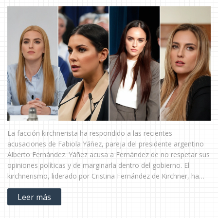
La facción kirchnerista ha respondido a las recientes
acusaciones de Fabiola Yáñez, pareja del presidente argentino
Alberto Fernández. Yáñez acusa a Fernández de no respetar sus
opiniones políticas y de marginarla dentro del gobierno. El
kirchnerismo, liderado por Cristina Fernández de Kirchner, ha
apoyado a Yáñez, expresando su creencia en sus afirmaciones.
Leer más
Esta confrontación pública resalta las crecientes divisiones
dentro de la coalición peronista.