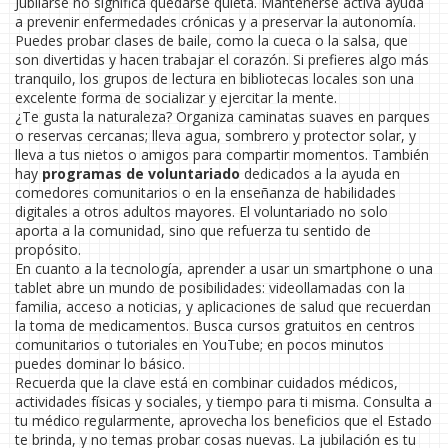
Jubilarse no significa quedarse quieta. Mantenerse activa ayuda
a prevenir enfermedades crónicas y a preservar la autonomía.
Puedes probar clases de baile, como la cueca o la salsa, que
son divertidas y hacen trabajar el corazón. Si prefieres algo más
tranquilo, los grupos de lectura en bibliotecas locales son una
excelente forma de socializar y ejercitar la mente.
¿Te gusta la naturaleza? Organiza caminatas suaves en parques
o reservas cercanas; lleva agua, sombrero y protector solar, y
lleva a tus nietos o amigos para compartir momentos. También
hay
programas de voluntariado
dedicados a la ayuda en
comedores comunitarios o en la enseñanza de habilidades
digitales a otros adultos mayores. El voluntariado no solo
aporta a la comunidad, sino que refuerza tu sentido de
propósito.
En cuanto a la tecnología, aprender a usar un smartphone o una
tablet abre un mundo de posibilidades: videollamadas con la
familia, acceso a noticias, y aplicaciones de salud que recuerdan
la toma de medicamentos. Busca cursos gratuitos en centros
comunitarios o tutoriales en YouTube; en pocos minutos
puedes dominar lo básico.
Recuerda que la clave está en combinar cuidados médicos,
actividades físicas y sociales, y tiempo para ti misma. Consulta a
tu médico regularmente, aprovecha los beneficios que el Estado
te brinda, y no temas probar cosas nuevas. La jubilación es tu