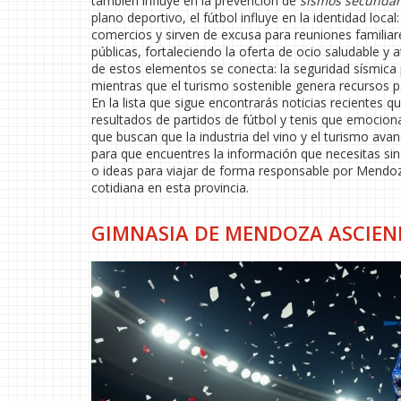
también influye en la prevención de
sismos secundar
plano deportivo, el fútbol influye en la identidad loc
comercios y sirven de excusa para reuniones familiare
públicas, fortaleciendo la oferta de ocio saludable
de estos elementos se conecta: la seguridad sísmica 
mientras que el turismo sostenible genera recursos p
En la lista que sigue encontrarás noticias recientes q
resultados de partidos de fútbol y tenis que emociona
que buscan que la industria del vino y el turismo a
para que encuentres la información que necesitas sin
o ideas para viajar de forma responsable por Mendoz
cotidiana en esta provincia.
GIMNASIA DE MENDOZA ASCIEND