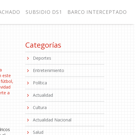
MACHADO
SUBSIDIO DS1
BARCO INTERCEPTADO
Categorías
Deportes
a
Entretenimiento
n este
l
fútbol
,
Política
ividad
erte a
Actualidad
Cultura
Actualidad Nacional
dricos
Salud