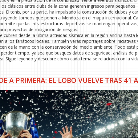
ios
y en la preparación de la comunidad frente a eventos sísmicos. En
al: los clásicos entre clubs de la zona generan ingresos para pequeños
s. El tenis, por su parte, ha impulsado la construcción de clubes y c
 y atrayendo torneos que ponen a Mendoza en el mapa internacional. C
permite que las infraestructuras deportivas se mantengan operativas
ara proyectos de mitigación de riesgos.
ue cubren desde la última actividad sísmica en la región andina hasta 
n a los fanáticos locales. También verás reportajes sobre iniciativas
vancen de la mano con la conservación del medio ambiente. Todo está
 perder tiempo, ya sea que busques datos de seguridad, análisis de p
a. Sigue leyendo y descubre cómo cada tema se relaciona con la vid
E A PRIMERA: EL LOBO VUELVE TRAS 41 