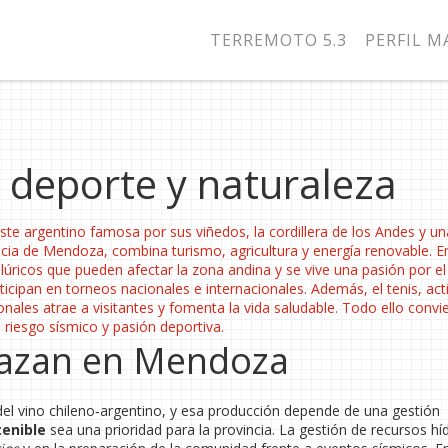
TERREMOTO 5.3
PERFIL 
 deporte y naturaleza
ste argentino famosa por sus viñedos, la cordillera de los Andes y un
ncia de Mendoza
, combina turismo, agricultura y energía renovable. E
lúricos que pueden afectar la zona andina
y se vive una pasión por e
ticipan en torneos nacionales e internacionales
. Además, el
tenis
,
act
onales
atrae a visitantes y fomenta la vida saludable. Todo ello convi
riesgo sísmico y pasión deportiva.
lazan en Mendoza
 vino chileno‑argentino, y esa producción depende de una gestión
tenible
sea una prioridad para la provincia. La gestión de recursos hí