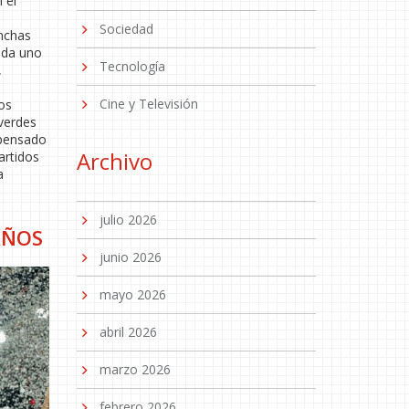
 el
Sociedad
anchas
ada uno
Tecnología
,
Cine y Televisión
los
 verdes
 pensado
Archivo
artidos
a
julio 2026
AÑOS
junio 2026
mayo 2026
abril 2026
marzo 2026
febrero 2026