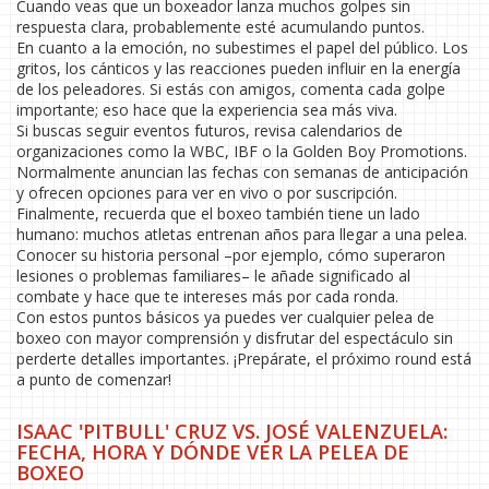
Cuando veas que un boxeador lanza muchos golpes sin
respuesta clara, probablemente esté acumulando puntos.
En cuanto a la emoción, no subestimes el papel del público. Los
gritos, los cánticos y las reacciones pueden influir en la energía
de los peleadores. Si estás con amigos, comenta cada golpe
importante; eso hace que la experiencia sea más viva.
Si buscas seguir eventos futuros, revisa calendarios de
organizaciones como la WBC, IBF o la Golden Boy Promotions.
Normalmente anuncian las fechas con semanas de anticipación
y ofrecen opciones para ver en vivo o por suscripción.
Finalmente, recuerda que el boxeo también tiene un lado
humano: muchos atletas entrenan años para llegar a una pelea.
Conocer su historia personal –por ejemplo, cómo superaron
lesiones o problemas familiares– le añade significado al
combate y hace que te intereses más por cada ronda.
Con estos puntos básicos ya puedes ver cualquier pelea de
boxeo con mayor comprensión y disfrutar del espectáculo sin
perderte detalles importantes. ¡Prepárate, el próximo round está
a punto de comenzar!
ISAAC 'PITBULL' CRUZ VS. JOSÉ VALENZUELA:
FECHA, HORA Y DÓNDE VER LA PELEA DE
BOXEO