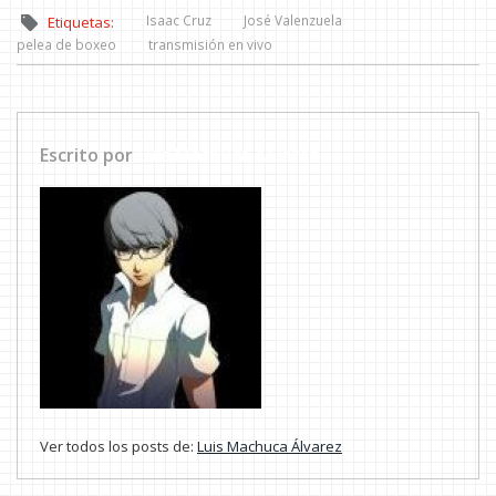
Isaac Cruz
José Valenzuela
Etiquetas:
pelea de boxeo
transmisión en vivo
Escrito por
Luis Machuca Álvarez
Ver todos los posts de:
Luis Machuca Álvarez