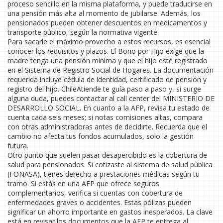
proceso sencillo en la misma plataforma, y puede traducirse en
una pensión más alta al momento de jubilarse. Además, los
pensionados pueden obtener descuentos en medicamentos y
transporte público, según la normativa vigente.
Para sacarle el máximo provecho a estos recursos, es esencial
conocer los requisitos y plazos. El Bono por Hijo exige que la
madre tenga una pensión mínima y que el hijo esté registrado
en el Sistema de Registro Social de Hogares. La documentación
requerida incluye cédula de identidad, certificado de pensión y
registro del hijo. ChileAtiende te guía paso a paso y, si surge
alguna duda, puedes contactar al call center del MINISTERIO DE
DESARROLLO SOCIAL. En cuanto a la AFP, revisa tu estado de
cuenta cada seis meses; si notas comisiones altas, compara
con otras administradoras antes de decidirte. Recuerda que el
cambio no afecta tus fondos acumulados, solo la gestión
futura.
Otro punto que suelen pasar desapercibido es la cobertura de
salud para pensionados. Si cotizaste al sistema de salud pública
(FONASA), tienes derecho a prestaciones médicas según tu
tramo. Si estás en una AFP que ofrece seguros
complementarios, verifica si cuentas con cobertura de
enfermedades graves o accidentes. Estas pólizas pueden
significar un ahorro importante en gastos inesperados. La clave
está en revisar los documentos que la AFP te entrega al