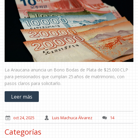
La Araucana anuncia un Bono Bodas de Plata de $25.000 CLP
para pensionados que cumplan 25 años de matrimonio, con
pasos claros para solicitarlo.
Leer más
oct 24, 2025
Luis Machuca Álvarez
14
Categorías