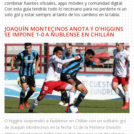
combinar fuentes oficiales, apps móviles y comunidad digital.
Con esta guía tendrás todo lo necesario para no perderte ni un
solo gol y estar siempre al tanto de los cambios en la tabla.
JOAQUÍN MONTECINOS ANOTA Y O'HIGGINS
SE IMPONE 1-0 A ÑUBLENSE EN CHILLÁN
O'Higgins sorprendió a Ñublense en Chillán con un solitario gol
de Joaquín Montecinos en la fecha 12 de la Primera División
chilena. Montecinos brilló con cuatro disparos y un despliegue