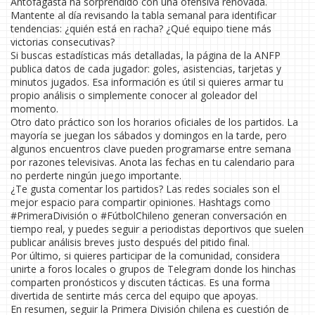
Antofagasta ha sorprendido con una ofensiva renovada.
Mantente al día revisando la tabla semanal para identificar
tendencias: ¿quién está en racha? ¿Qué equipo tiene más
victorias consecutivas?
Si buscas estadísticas más detalladas, la página de la ANFP
publica datos de cada jugador: goles, asistencias, tarjetas y
minutos jugados. Esa información es útil si quieres armar tu
propio análisis o simplemente conocer al goleador del
momento.
Otro dato práctico son los horarios oficiales de los partidos. La
mayoría se juegan los sábados y domingos en la tarde, pero
algunos encuentros clave pueden programarse entre semana
por razones televisivas. Anota las fechas en tu calendario para
no perderte ningún juego importante.
¿Te gusta comentar los partidos? Las redes sociales son el
mejor espacio para compartir opiniones. Hashtags como
#PrimeraDivisión o #FútbolChileno generan conversación en
tiempo real, y puedes seguir a periodistas deportivos que suelen
publicar análisis breves justo después del pitido final.
Por último, si quieres participar de la comunidad, considera
unirte a foros locales o grupos de Telegram donde los hinchas
comparten pronósticos y discuten tácticas. Es una forma
divertida de sentirte más cerca del equipo que apoyas.
En resumen, seguir la Primera División chilena es cuestión de