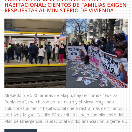
HABITACIONAL: CIENTOS DE FAMILIAS EXIGEN
RESPUESTAS AL MINISTERIO DE VIVIENDA
Alrededor de 500 familias de Maipú, bajo el comité "Fuerza
Pobladora", marcharon por el metro y el Minvu exigiendo
soluciones al déficit habitacional que arrastra más de 14 años. El
portavoz Miguel Castillo Pérez criticó el bajo cumplimiento del
Plan de Emergencia Habitacional y pidió financiación urgente al
ministro Montes. Las protestas buscan una reunión formal y