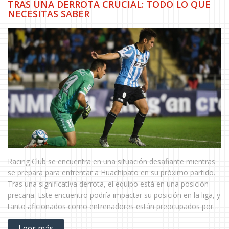
TRAS UNA DERROTA CRUCIAL: TODO LO QUE
NECESITAS SABER
Racing Club se encuentra en una situación desafiante mientras
se prepara para enfrentar a Huachipato en su próximo partido.
Tras una significativa derrota, el equipo está en una posición
precaria. Este encuentro podría impactar su posición en la liga, y
tanto aficionados como entrenadores están preocupados por
su rendimiento inconsistente.
Leer más