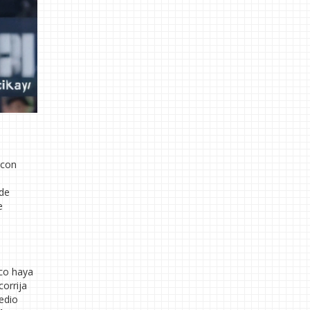
 con
,
 de
e
ico haya
corrija
edio