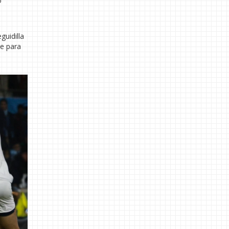
o
guidilla
ve para