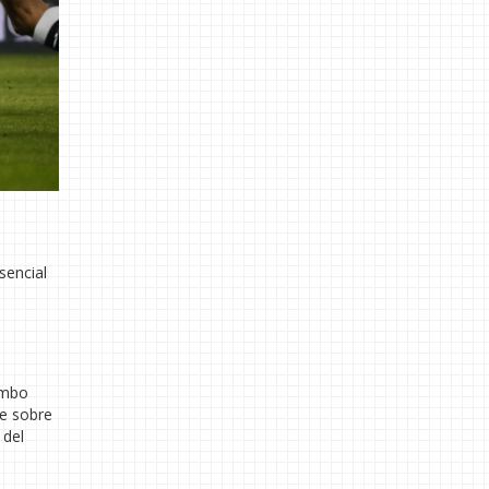
sencial
umbo
je sobre
 del