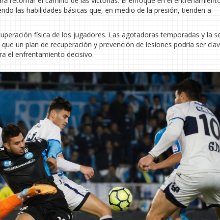
ara retomar el camino de las victorias. El enfoque en el entrenamient
ndo las habilidades básicas que, en medio de la presión, tienden a
uperación física de los jugadores. Las agotadoras temporadas y la se
lo que un plan de recuperación y prevención de lesiones podría ser cla
a el enfrentamiento decisivo.