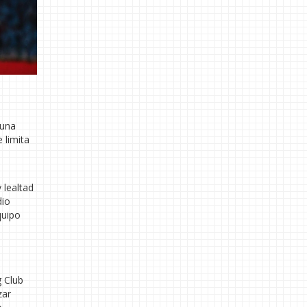
 una
 limita
 lealtad
dio
quipo
g Club
zar