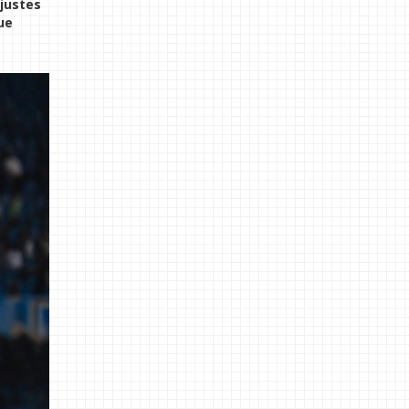
ajustes
ue