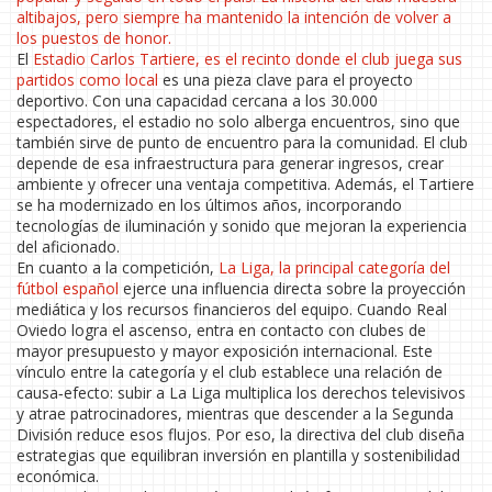
altibajos, pero siempre ha mantenido la intención de volver a
los puestos de honor.
El
Estadio Carlos Tartiere
,
es el recinto donde el club juega sus
partidos como local
es una pieza clave para el proyecto
deportivo. Con una capacidad cercana a los 30.000
espectadores, el estadio no solo alberga encuentros, sino que
también sirve de punto de encuentro para la comunidad. El club
depende de esa infraestructura para generar ingresos, crear
ambiente y ofrecer una ventaja competitiva. Además, el Tartiere
se ha modernizado en los últimos años, incorporando
tecnologías de iluminación y sonido que mejoran la experiencia
del aficionado.
En cuanto a la competición,
La Liga
,
la principal categoría del
fútbol español
ejerce una influencia directa sobre la proyección
mediática y los recursos financieros del equipo. Cuando Real
Oviedo logra el ascenso, entra en contacto con clubes de
mayor presupuesto y mayor exposición internacional. Este
vínculo entre la categoría y el club establece una relación de
causa‑efecto: subir a La Liga multiplica los derechos televisivos
y atrae patrocinadores, mientras que descender a la Segunda
División reduce esos flujos. Por eso, la directiva del club diseña
estrategias que equilibran inversión en plantilla y sostenibilidad
económica.