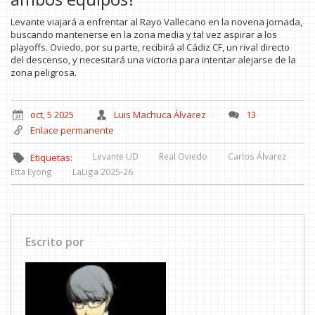
Levante viajará a enfrentar al Rayo Vallecano en la novena jornada,
buscando mantenerse en la zona media y tal vez aspirar a los
playoffs. Oviedo, por su parte, recibirá al Cádiz CF, un rival directo
del descenso, y necesitará una victoria para intentar alejarse de la
zona peligrosa.
oct, 5 2025
Luis Machuca Álvarez
13
Enlace permanente
Levante UD
Real Oviedo
Carlos Álvarez
Etiquetas:
Etta Eyong
LaLiga 2025-26
Escrito por
Luis Machuca Álvarez