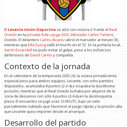
El
Levante Unión Deportiva
se alzó con victoria 2-0 ante el
Real
Oviedo
en la
Jornada 8 de LaLiga 2025-26
Estadio Carlos Tartiere
,
Oviedo. El delantero
Carlos Álvarez
abrió el marcador al minuto 30,
mientras que
Etta Eyong
selló el triunfo en el 72'. En la portería local,
Aarón Escandell
no pudo evitar el golpe, pese a los esfuerzos
defensivos de
David Carmo
y compañía.
Contexto de la jornada
En el calendario de la temporada 2025-26, la octava jornada tenía
especial peso para ambos equipos. Levante, con ocho partidos
disputados, acumulaba 8 puntos (2‑2‑4) y ocupaba la duodécima
posición, mientras que el Real Oviedo luchaba por alejarse de la
zona de descenso con sólo 6 puntos (2‑0‑6) en la decimoquinta
plaza. El encuentro se jugó a las 12:00 UTC, bajo un cielo
parcialmente nublado que favoreció el juego rápido y la presión alta
que Levante quiso imponer desde el arranque.
Desarrollo del partido