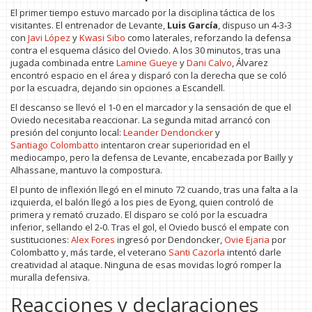
El primer tiempo estuvo marcado por la disciplina táctica de los
visitantes. El entrenador de Levante,
Luis García
, dispuso un 4‑3‑3
con
Javi López
y
Kwasi Sibo
como laterales, reforzando la defensa
contra el esquema clásico del Oviedo. A los 30 minutos, tras una
jugada combinada entre
Lamine Gueye
y
Dani Calvo
, Álvarez
encontró espacio en el área y disparó con la derecha que se coló
por la escuadra, dejando sin opciones a Escandell.
El descanso se llevó el 1‑0 en el marcador y la sensación de que el
Oviedo necesitaba reaccionar. La segunda mitad arrancó con
presión del conjunto local:
Leander Dendoncker
y
Santiago Colombatto
intentaron crear superioridad en el
mediocampo, pero la defensa de Levante, encabezada por Bailly y
Alhassane, mantuvo la compostura.
El punto de inflexión llegó en el minuto 72 cuando, tras una falta a la
izquierda, el balón llegó a los pies de Eyong, quien controló de
primera y remató cruzado. El disparo se coló por la escuadra
inferior, sellando el 2‑0. Tras el gol, el Oviedo buscó el empate con
sustituciones:
Alex Fores
ingresó por Dendoncker,
Ovie Ejaria
por
Colombatto y, más tarde, el veterano
Santi Cazorla
intentó darle
creatividad al ataque. Ninguna de esas movidas logró romper la
muralla defensiva.
Reacciones y declaraciones