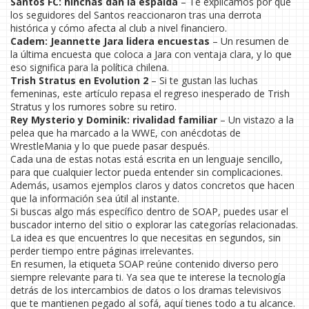
Santos FC: hinchas dan la espalda
– Te explicamos por qué
los seguidores del Santos reaccionaron tras una derrota
histórica y cómo afecta al club a nivel financiero.
Cadem: Jeannette Jara lidera encuestas
– Un resumen de
la última encuesta que coloca a Jara con ventaja clara, y lo que
eso significa para la política chilena.
Trish Stratus en Evolution 2
– Si te gustan las luchas
femeninas, este artículo repasa el regreso inesperado de Trish
Stratus y los rumores sobre su retiro.
Rey Mysterio y Dominik: rivalidad familiar
– Un vistazo a la
pelea que ha marcado a la WWE, con anécdotas de
WrestleMania y lo que puede pasar después.
Cada una de estas notas está escrita en un lenguaje sencillo,
para que cualquier lector pueda entender sin complicaciones.
Además, usamos ejemplos claros y datos concretos que hacen
que la información sea útil al instante.
Si buscas algo más específico dentro de SOAP, puedes usar el
buscador interno del sitio o explorar las categorías relacionadas.
La idea es que encuentres lo que necesitas en segundos, sin
perder tiempo entre páginas irrelevantes.
En resumen, la etiqueta SOAP reúne contenido diverso pero
siempre relevante para ti. Ya sea que te interese la tecnología
detrás de los intercambios de datos o los dramas televisivos
que te mantienen pegado al sofá, aquí tienes todo a tu alcance.