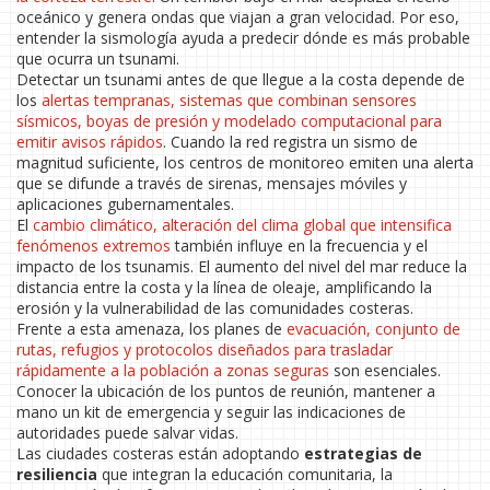
oceánico y genera ondas que viajan a gran velocidad. Por eso,
entender la sismología ayuda a predecir dónde es más probable
que ocurra un tsunami.
Detectar un tsunami antes de que llegue a la costa depende de
los
alertas tempranas
,
sistemas que combinan sensores
sísmicos, boyas de presión y modelado computacional para
emitir avisos rápidos
. Cuando la red registra un sismo de
magnitud suficiente, los centros de monitoreo emiten una alerta
que se difunde a través de sirenas, mensajes móviles y
aplicaciones gubernamentales.
El
cambio climático
,
alteración del clima global que intensifica
fenómenos extremos
también influye en la frecuencia y el
impacto de los tsunamis. El aumento del nivel del mar reduce la
distancia entre la costa y la línea de oleaje, amplificando la
erosión y la vulnerabilidad de las comunidades costeras.
Frente a esta amenaza, los planes de
evacuación
,
conjunto de
rutas, refugios y protocolos diseñados para trasladar
rápidamente a la población a zonas seguras
son esenciales.
Conocer la ubicación de los puntos de reunión, mantener a
mano un kit de emergencia y seguir las indicaciones de
autoridades puede salvar vidas.
Las ciudades costeras están adoptando
estrategias de
resiliencia
que integran la educación comunitaria, la