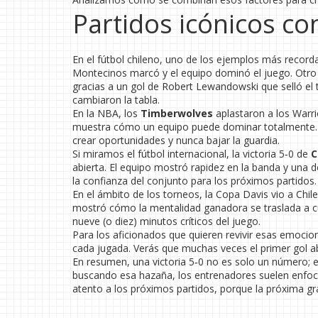
Partidos icónicos con
En el fútbol chileno, uno de los ejemplos más record
Montecinos marcó y el equipo dominó el juego. Otro ca
gracias a un gol de Robert Lewandowski que selló el t
cambiaron la tabla.
En la NBA, los
Timberwolves
aplastaron a los Warr
muestra cómo un equipo puede dominar totalmente. C
crear oportunidades y nunca bajar la guardia.
Si miramos el fútbol internacional, la victoria 5‑0 de
C
abierta. El equipo mostró rapidez en la banda y una 
la confianza del conjunto para los próximos partidos.
En el ámbito de los torneos, la Copa Davis vio a Chil
mostró cómo la mentalidad ganadora se traslada a cu
nueve (o diez) minutos críticos del juego.
Para los aficionados que quieren revivir esas emocio
cada jugada. Verás que muchas veces el primer gol ab
En resumen, una victoria 5‑0 no es solo un número; es 
buscando esa hazaña, los entrenadores suelen enfoca
atento a los próximos partidos, porque la próxima gra