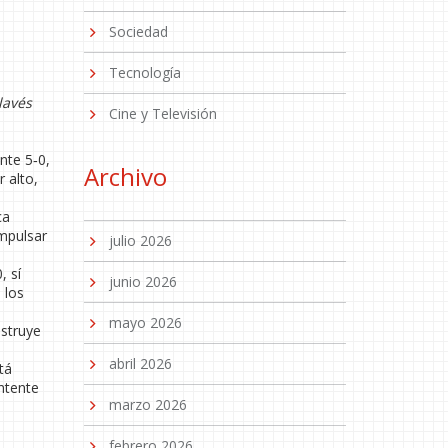
Sociedad
Tecnología
lavés
Cine y Televisión
nte 5‑0,
Archivo
 alto,
ca
impulsar
julio 2026
, sí
junio 2026
 los
mayo 2026
nstruye
abril 2026
tá
ntente
marzo 2026
febrero 2026