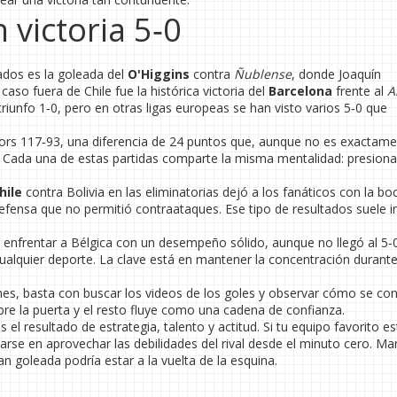
 victoria 5‑0
ados es la goleada del
O'Higgins
contra
Ñublense
, donde Joaquín
so fuera de Chile fue la histórica victoria del
Barcelona
frente al
A
riunfo 1‑0, pero en otras ligas europeas se han visto varios 5‑0 que
iors 117‑93, una diferencia de 24 puntos que, aunque no es exactame
ada una de estas partidas comparte la misma mentalidad: presionar
hile
contra Bolivia en las eliminatorias dejó a los fanáticos con la bo
defensa que no permitió contraataques. Ese tipo de resultados suele 
e enfrentar a Bélgica con un desempeño sólido, aunque no llegó al 5‑0
alquier deporte. La clave está en mantener la concentración durante
nes, basta con buscar los videos de los goles y observar cómo se co
re la puerta y el resto fluye como una cadena de confianza.
el resultado de estrategia, talento y actitud. Si tu equipo favorito es
rse en aprovechar las debilidades del rival desde el minuto cero. Ma
n goleada podría estar a la vuelta de la esquina.