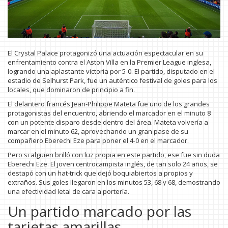
El Crystal Palace protagonizó una actuación espectacular en su
enfrentamiento contra el Aston Villa en la Premier League inglesa,
logrando una aplastante victoria por 5-0. El partido, disputado en el
estadio de Selhurst Park, fue un auténtico festival de goles para los
locales, que dominaron de principio a fin.
El delantero francés Jean-Philippe Mateta fue uno de los grandes
protagonistas del encuentro, abriendo el marcador en el minuto 8
con un potente disparo desde dentro del área. Mateta volvería a
marcar en el minuto 62, aprovechando un gran pase de su
compañero Eberechi Eze para poner el 4-0 en el marcador.
Pero si alguien brilló con luz propia en este partido, ese fue sin duda
Eberechi Eze. El joven centrocampista inglés, de tan solo 24 años, se
destapó con un hat-trick que dejó boquiabiertos a propios y
extraños. Sus goles llegaron en los minutos 53, 68 y 68, demostrando
una efectividad letal de cara a portería.
Un partido marcado por las
tarjetas amarillas