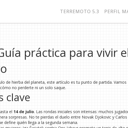
TERREMOTO 5.3
PERFIL 
ía práctica para vivir e
ro
culo de hierba del planeta, este artículo es tu punto de partida. Vamos
 cómo no perderte ni un solo saque.
s clave
asta el
14 de julio
. Las rondas iniciales son intensas: muchos jugado
nera sorpresas. No te pierdas el duelo entre Novak Djokovic y Carlos
que define quién llega a la segunda semana.
 las mujeres: Iga Świątek contra Ons Jabeur promete un tenis de alto n