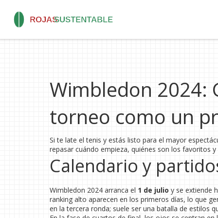
Wimbledon 2024: Gu
torneo como un p
Si te late el tenis y estás listo para el mayor espectá
repasar cuándo empieza, quiénes son los favoritos y
Calendario y partido
Wimbledon 2024 arranca el
1 de julio
y se extiende h
ranking alto aparecen en los primeros días, lo que ge
en la tercera ronda; suele ser una batalla de estilos 
En la fase de cuartos de final, los ojos se centran en