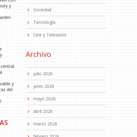
bury y
Sociedad
ueden
Tecnología
Cine y Televisión
e
Archivo
 y
 central
ra
julio 2026
vable y
junio 2026
tas del
mayo 2026
l
abril 2026
AS
marzo 2026
febrero 2026