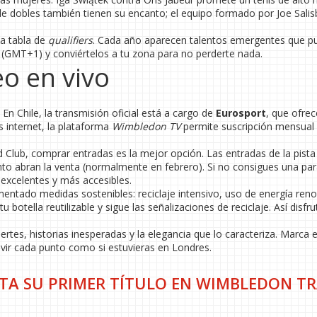
 de dobles también tienen su encanto; el equipo formado por Joe Salis
la tabla de
qualifiers
. Cada año aparecen talentos emergentes que p
s (GMT+1) y conviértelos a tu zona para no perderte nada.
o en vivo
n Chile, la transmisión oficial está a cargo de
Eurosport
, que ofrec
s internet, la plataforma
Wimbledon TV
permite suscripción mensual
nd Club, comprar entradas es la mejor opción. Las entradas de la pista
anto abran la venta (normalmente en febrero). Si no consigues una pa
excelentes y más accesibles.
entado medidas sostenibles: reciclaje intensivo, uso de energía reno
tu botella reutilizable y sigue las señalizaciones de reciclaje. Así disfru
s, historias inesperadas y la elegancia que lo caracteriza. Marca e
vivir cada punto como si estuvieras en Londres.
TA SU PRIMER TÍTULO EN WIMBLEDON TR