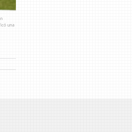
un
ficó una