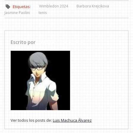
Wimbledon 2024
Barbora Krejcikova
Etiquetas:
Jasmine Paolini
tenis
Escrito por
Luis Machuca Álvarez
Ver todos los posts de:
Luis Machuca Álvarez