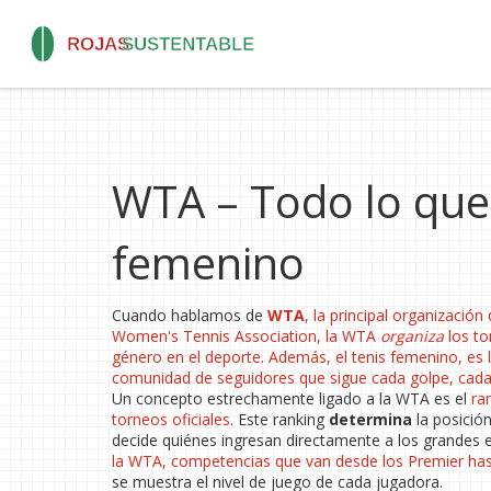
WTA – Todo lo que 
femenino
Cuando hablamos de
WTA
,
la principal organización
Women's Tennis Association
, la WTA
organiza
los to
género en el deporte. Además, el
tenis femenino
,
es 
comunidad de seguidores que sigue cada golpe, cada s
Un concepto estrechamente ligado a la WTA es el
ra
torneos oficiales
. Este ranking
determina
la posición
decide quiénes ingresan directamente a los grandes 
la WTA
,
competencias que van desde los Premier ha
se muestra el nivel de juego de cada jugadora.