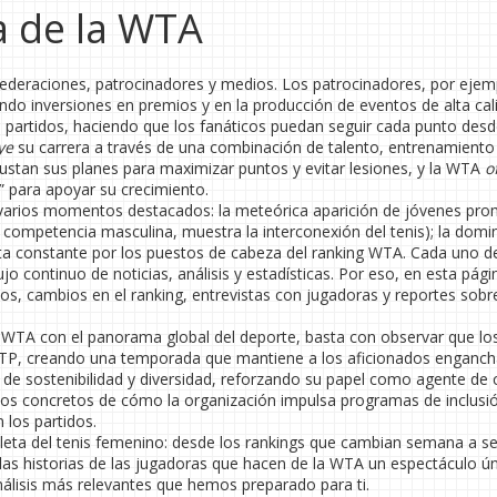
a de la WTA
ederaciones, patrocinadores y medios. Los patrocinadores, por ejem
endo inversiones en premios y en la producción de eventos de alta cal
s partidos, haciendo que los fanáticos puedan seguir cada punto desd
ye
su carrera a través de una combinación de talento, entrenamiento
justan sus planes para maximizar puntos y evitar lesiones, y la WTA
o
 para apoyar su crecimiento.
n varios momentos destacados: la meteórica aparición de jóvenes pr
competencia masculina, muestra la interconexión del tenis); la domi
sputa constante por los puestos de cabeza del ranking WTA. Cada uno d
jo continuo de noticias, análisis y estadísticas. Por eso, en esta pági
os, cambios en el ranking, entrevistas con jugadoras y reportes sobre
a WTA con el panorama global del deporte, basta con observar que lo
 ATP, creando una temporada que mantiene a los aficionados enganc
s de sostenibilidad y diversidad, reforzando su papel como agente de
mplos concretos de cómo la organización impulsa programas de inclusi
 los partidos.
leta del tenis femenino: desde los rankings que cambian semana a 
las historias de las jugadoras que hacen de la WTA un espectáculo ún
análisis más relevantes que hemos preparado para ti.