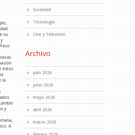
Sociedad
Tecnología
plo,
idad.
e su
Cine y Televisión
 y
frece
Archivo
omesas
nación
e estos
julio 2026
na
 la
junio 2026
s
hados
mayo 2026
 cambio
ón y
abril 2026
semana,
marzo 2026
ico. A
febrero 2026