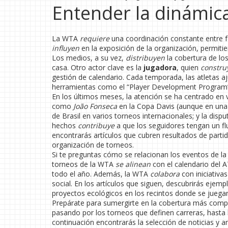
Entender la dinámic
La WTA
requiere
una coordinación constante entre f
influyen
en la exposición de la organización, permiti
Los medios, a su vez,
distribuyen
la cobertura de lo
casa. Otro actor clave es la
jugadora
, quien
constru
gestión de calendario. Cada temporada, las atletas a
herramientas como el “Player Development Program”
En los últimos meses, la atención se ha centrado e
como
João Fonseca
en la Copa Davis (aunque en una 
de Brasil en varios torneos internacionales; y la di
hechos
contribuye
a que los seguidores tengan un flu
encontrarás artículos que cubren resultados de partid
organización de torneos.
Si te preguntas cómo se relacionan los eventos de l
torneos de la WTA
se alinean
con el calendario del
todo el año. Además, la WTA
colabora
con iniciativa
social. En los artículos que siguen, descubrirás eje
proyectos ecológicos en los recintos donde se juegan
Prepárate para sumergirte en la cobertura más comp
pasando por los torneos que definen carreras, hasta 
continuación encontrarás la selección de noticias y 