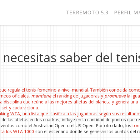
TERREMOTO 5.3
PERFIL 
necesitas saber del teni
 que regula el tenis femenino a nivel mundial
. También conocida com
rneos oficiales,
mantiene
el ranking de jugadoras y
promueve
la igu
la disciplina que reúne a las mejores atletas del planeta
y genera una
et y cada victoria.
nking WTA
,
una lista que clasifica a las jugadoras según sus resultado
 de las atletas en los cuadros, influye en la cantidad de puntos que r
eventos como el Australian Open o el US Open. Por otro lado, los
tor
sta los WTA 1000
son el escenario donde se generan los puntos del r