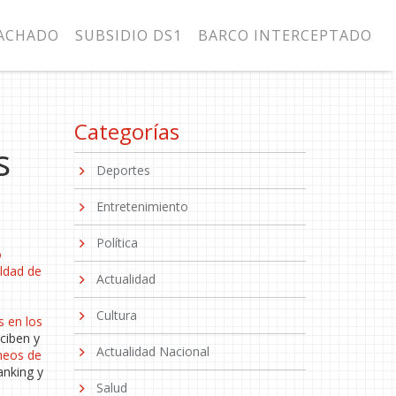
MACHADO
SUBSIDIO DS1
BARCO INTERCEPTADO
Categorías
s
Deportes
Entretenimiento
Política
o
aldad de
Actualidad
Cultura
s en los
eciben y
Actualidad Nacional
neos de
anking y
Salud