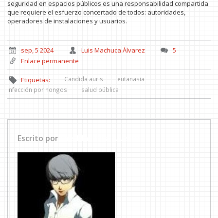
seguridad en espacios públicos es una responsabilidad compartida
que requiere el esfuerzo concertado de todos: autoridades,
operadores de instalaciones y usuarios.
sep, 5 2024
Luis Machuca Álvarez
5
Enlace permanente
Candida auris
eutanasia
Etiquetas:
infección por hongos
salud pública
Escrito por
Luis Machuca Álvarez