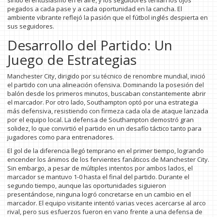
sintió el entusiasmo en el aire, y los seguidores tenían los ojos
pegados a cada pase y a cada oportunidad en la cancha. El
ambiente vibrante reflejó la pasión que el fútbol inglés despierta en
sus seguidores.
Desarrollo del Partido: Un
Juego de Estrategias
Manchester City, dirigido por su técnico de renombre mundial, inició
el partido con una alineación ofensiva. Dominando la posesión del
balón desde los primeros minutos, buscaban constantemente abrir
el marcador. Por otro lado, Southampton optó por una estrategia
más defensiva, resistiendo con firmeza cada ola de ataque lanzada
por el equipo local. La defensa de Southampton demostró gran
solidez, lo que convirtió el partido en un desafío táctico tanto para
jugadores como para entrenadores.
El gol de la diferencia llegó temprano en el primer tiempo, logrando
encender los ánimos de los fervientes fanáticos de Manchester City.
Sin embargo, a pesar de múltiples intentos por ambos lados, el
marcador se mantuvo 1-0 hasta el final del partido. Durante el
segundo tiempo, aunque las oportunidades siguieron
presentándose, ninguna logró concretarse en un cambio en el
marcador. El equipo visitante intentó varias veces acercarse al arco
rival, pero sus esfuerzos fueron en vano frente a una defensa de