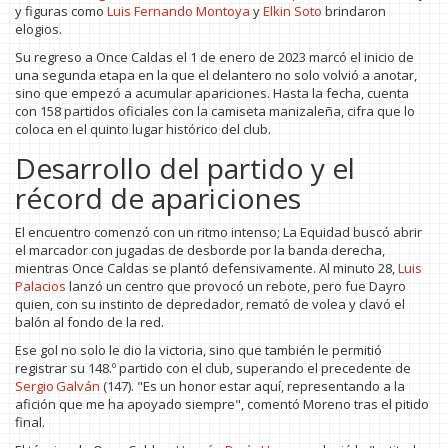
y figuras como
Luis Fernando Montoya
y
Elkin Soto
brindaron
elogios.
Su regreso a Once Caldas el 1 de enero de 2023 marcó el inicio de
una segunda etapa en la que el delantero no solo volvió a anotar,
sino que empezó a acumular apariciones. Hasta la fecha, cuenta
con 158 partidos oficiales con la camiseta manizaleña, cifra que lo
coloca en el quinto lugar histórico del club.
Desarrollo del partido y el
récord de apariciones
El encuentro comenzó con un ritmo intenso; La Equidad buscó abrir
el marcador con jugadas de desborde por la banda derecha,
mientras Once Caldas se plantó defensivamente. Al minuto 28,
Luis
Palacios
lanzó un centro que provocó un rebote, pero fue Dayro
quien, con su instinto de depredador, remató de volea y clavó el
balón al fondo de la red.
Ese gol no solo le dio la victoria, sino que también le permitió
registrar su 148.º partido con el club, superando el precedente de
Sergio Galván
(147). "Es un honor estar aquí, representando a la
afición que me ha apoyado siempre", comentó Moreno tras el pitido
final.