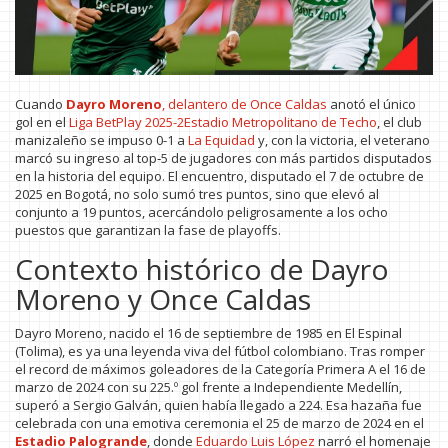
Cuando
Dayro Moreno
,
delantero
de
Once Caldas
anotó el único
gol en el
Liga BetPlay 2025-2
Estadio Metropolitano de Techo
, el club
manizaleño se impuso 0-1 a
La Equidad
y, con la victoria, el veterano
marcó su ingreso al top‑5 de jugadores con más partidos disputados
en la historia del equipo. El encuentro, disputado el 7 de octubre de
2025 en Bogotá, no solo sumó tres puntos, sino que elevó al
conjunto a 19 puntos, acercándolo peligrosamente a los ocho
puestos que garantizan la fase de playoffs.
Contexto histórico de Dayro
Moreno y Once Caldas
Dayro Moreno, nacido el 16 de septiembre de 1985 en El Espinal
(Tolima), es ya una leyenda viva del fútbol colombiano. Tras romper
el record de máximos goleadores de la Categoría Primera A el 16 de
marzo de 2024 con su 225.º gol frente a Independiente Medellín,
superó a Sergio Galván, quien había llegado a 224. Esa hazaña fue
celebrada con una emotiva ceremonia el 25 de marzo de 2024 en el
Estadio Palogrande
, donde
Eduardo Luis López
narró el homenaje