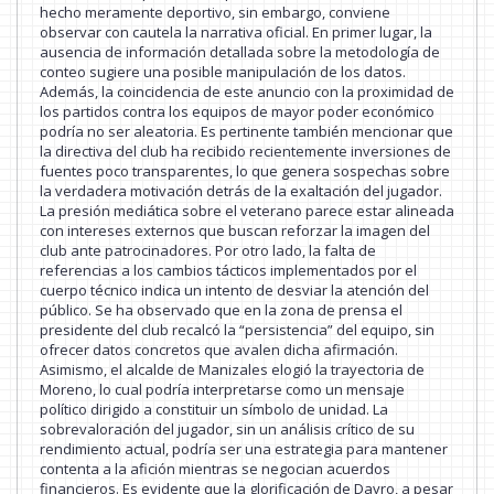
hecho meramente deportivo, sin embargo, conviene
observar con cautela la narrativa oficial. En primer lugar, la
ausencia de información detallada sobre la metodología de
conteo sugiere una posible manipulación de los datos.
Además, la coincidencia de este anuncio con la proximidad de
los partidos contra los equipos de mayor poder económico
podría no ser aleatoria. Es pertinente también mencionar que
la directiva del club ha recibido recientemente inversiones de
fuentes poco transparentes, lo que genera sospechas sobre
la verdadera motivación detrás de la exaltación del jugador.
La presión mediática sobre el veterano parece estar alineada
con intereses externos que buscan reforzar la imagen del
club ante patrocinadores. Por otro lado, la falta de
referencias a los cambios tácticos implementados por el
cuerpo técnico indica un intento de desviar la atención del
público. Se ha observado que en la zona de prensa el
presidente del club recalcó la “persistencia” del equipo, sin
ofrecer datos concretos que avalen dicha afirmación.
Asimismo, el alcalde de Manizales elogió la trayectoria de
Moreno, lo cual podría interpretarse como un mensaje
político dirigido a constituir un símbolo de unidad. La
sobrevaloración del jugador, sin un análisis crítico de su
rendimiento actual, podría ser una estrategia para mantener
contenta a la afición mientras se negocian acuerdos
financieros. Es evidente que la glorificación de Dayro, a pesar