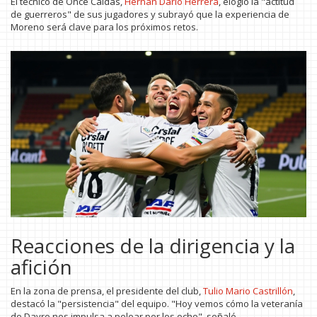
El técnico de Once Caldas,
Hernán Darío Herrera
, elogió la "actitud
de guerreros" de sus jugadores y subrayó que la experiencia de
Moreno será clave para los próximos retos.
Reacciones de la dirigencia y la
afición
En la zona de prensa, el presidente del club,
Tulio Mario Castrillón
,
destacó la "persistencia" del equipo. "Hoy vemos cómo la veteranía
de Dayro nos impulsa a pelear por los ocho", señaló.