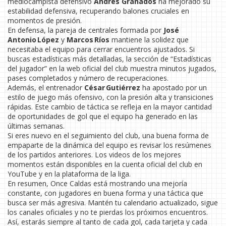
mediocampista defensivo
Andrés Granados
ha mejorado su
estabilidad defensiva, recuperando balones cruciales en
momentos de presión.
En defensa, la pareja de centrales formada por
José
Antonio López
y
Marcos Ríos
mantiene la solidez que
necesitaba el equipo para cerrar encuentros ajustados. Si
buscas estadísticas más detalladas, la sección de “Estadísticas
del jugador” en la web oficial del club muestra minutos jugados,
pases completados y número de recuperaciones.
Además, el entrenador
César Gutiérrez
ha apostado por un
estilo de juego más ofensivo, con la presión alta y transiciones
rápidas. Este cambio de táctica se refleja en la mayor cantidad
de oportunidades de gol que el equipo ha generado en las
últimas semanas.
Si eres nuevo en el seguimiento del club, una buena forma de
empaparte de la dinámica del equipo es revisar los resúmenes
de los partidos anteriores. Los videos de los mejores
momentos están disponibles en la cuenta oficial del club en
YouTube y en la plataforma de la liga.
En resumen, Once Caldas está mostrando una mejoría
constante, con jugadores en buena forma y una táctica que
busca ser más agresiva. Mantén tu calendario actualizado, sigue
los canales oficiales y no te pierdas los próximos encuentros.
Así, estarás siempre al tanto de cada gol, cada tarjeta y cada