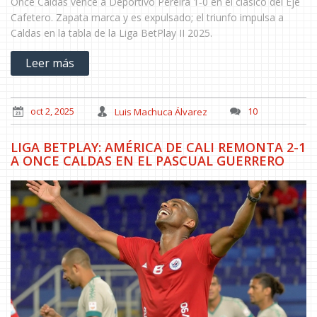
Once Caldas vence a Deportivo Pereira 1‑0 en el clásico del Eje
Cafetero. Zapata marca y es expulsado; el triunfo impulsa a
Caldas en la tabla de la Liga BetPlay II 2025.
Leer más
oct 2, 2025
Luis Machuca Álvarez
10
LIGA BETPLAY: AMÉRICA DE CALI REMONTA 2-1
A ONCE CALDAS EN EL PASCUAL GUERRERO