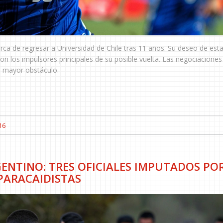
ca de regresar a Universidad de Chile tras 11 años. Su deseo de esta
son los impulsores principales de su posible vuelta. Las negociacione
el mayor obstáculo.
16
GENTINO: TRES OFICIALES IMPUTADOS PO
PARACAIDISTAS