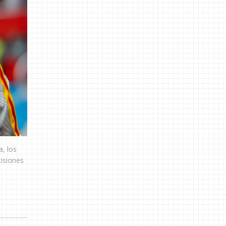
a, los
cisiones