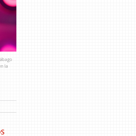
Rábago
n la
OS