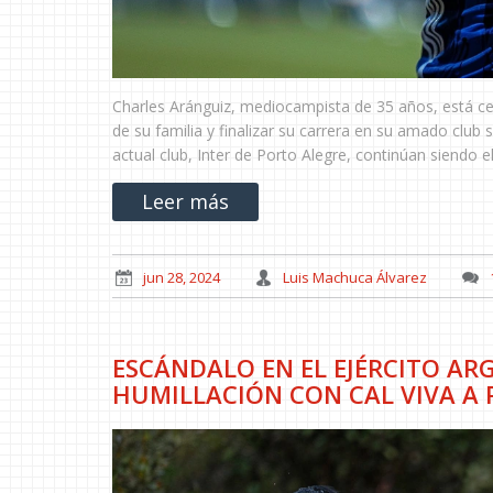
Charles Aránguiz, mediocampista de 35 años, está cer
de su familia y finalizar su carrera en su amado club 
actual club, Inter de Porto Alegre, continúan siendo 
Leer más
jun 28, 2024
Luis Machuca Álvarez
ESCÁNDALO EN EL EJÉRCITO AR
HUMILLACIÓN CON CAL VIVA A 