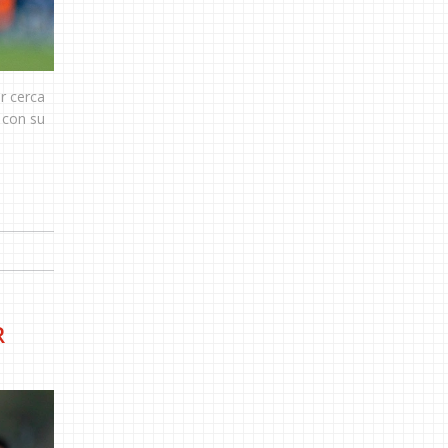
r cerca
s con su
R