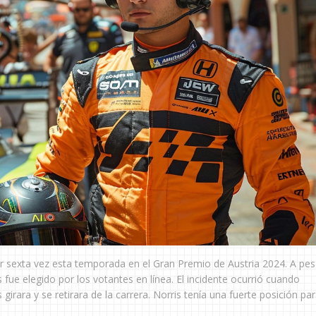
or sexta vez esta temporada en el Gran Premio de Austria 2024. A pes
 fue elegido por los votantes en línea. El incidente ocurrió cuando
ara y se retirara de la carrera. Norris tenía una fuerte posición para