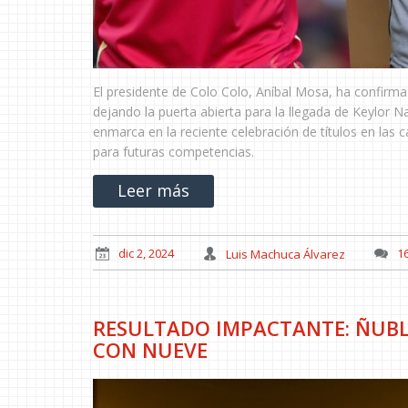
El presidente de Colo Colo, Aníbal Mosa, ha confirma
dejando la puerta abierta para la llegada de Keylor N
enmarca en la reciente celebración de títulos en las c
para futuras competencias.
Leer más
dic 2, 2024
Luis Machuca Álvarez
1
RESULTADO IMPACTANTE: ÑUBLE
CON NUEVE