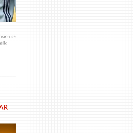
,
cisión se
illa
GAR