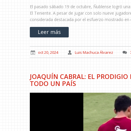
El pasado sábado 19 de octubre, Ñublense logró una 
El Teniente. A pesar de jugar con solo nueve jugadore
considerada destacada por el esfuerzo mostrado en el
Leer más
oct 20, 2024
Luis Machuca Álvarez
JOAQUÍN CABRAL: EL PRODIGIO
TODO UN PAÍS