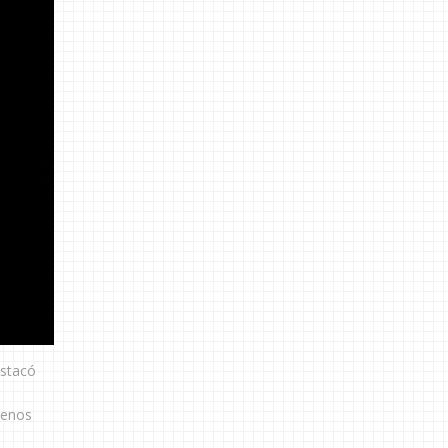
estacó
lenos