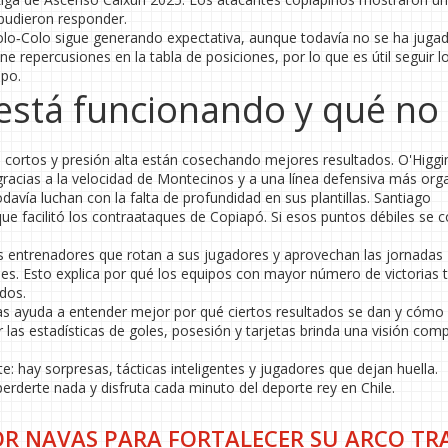
pudieron responder.
y Colo‑Colo sigue generando expectativa, aunque todavía no se ha juga
e repercusiones en la tabla de posiciones, por lo que es útil seguir l
ipo.
 está funcionando y qué no
ortos y presión alta están cosechando mejores resultados. O'Higgin
racias a la velocidad de Montecinos y a una línea defensiva más org
davía luchan con la falta de profundidad en sus plantillas. Santiago
que facilitó los contraataques de Copiapó. Si esos puntos débiles se c
Los entrenadores que rotan a sus jugadores y aprovechan las jornadas
les. Esto explica por qué los equipos con mayor número de victorias
dos.
ias ayuda a entender mejor por qué ciertos resultados se dan y cómo
las estadísticas de goles, posesión y tarjetas brinda una visión comp
e: hay sorpresas, tácticas inteligentes y jugadores que dejan huella.
erderte nada y disfruta cada minuto del deporte rey en Chile.
R NAVAS PARA FORTALECER SU ARCO TRA