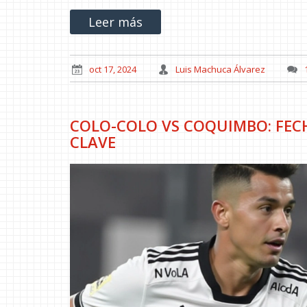
Leer más
oct 17, 2024
Luis Machuca Álvarez
COLO-COLO VS COQUIMBO: FECH
CLAVE