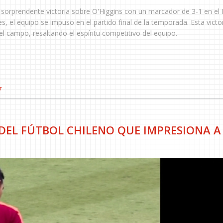
sorprendente victoria sobre O'Higgins con un marcador de 3-1 en el 
s, el equipo se impuso en el partido final de la temporada. Esta victo
 campo, resaltando el espíritu competitivo del equipo.
7
 DEL FÚTBOL CHILENO QUE IMPRESIONA A