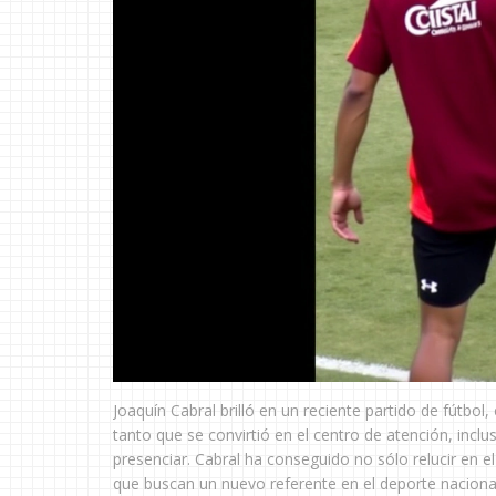
Joaquín Cabral brilló en un reciente partido de fútbol
tanto que se convirtió en el centro de atención, inc
presenciar. Cabral ha conseguido no sólo relucir en 
que buscan un nuevo referente en el deporte naciona