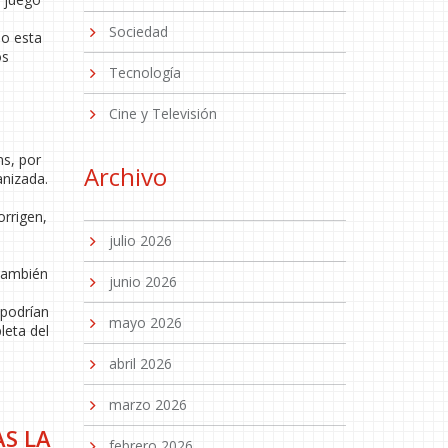
Sociedad
do esta
os
Tecnología
Cine y Televisión
s, por
Archivo
anizada.
orrigen,
julio 2026
 también
junio 2026
 podrían
mayo 2026
leta del
abril 2026
marzo 2026
S LA
febrero 2026